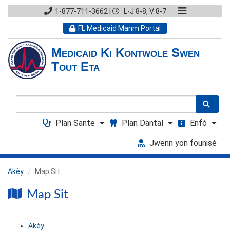
1-877-711-3662
|
L-J 8-8, V 8-7
FL Medicaid Manm Portal
Medicaid Ki Kontwole Swen
Tout Eta
Chache
Plan Sante
Plan Dantal
Enfò
Jwenn yon founisè
Akèy
Map Sit
Map Sit
Akèy