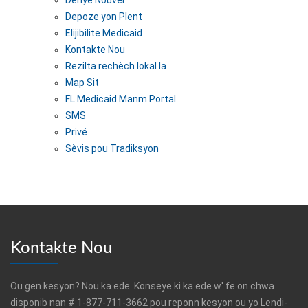
Dènye Nouvèl
Depoze yon Plent
Elijibilite Medicaid
Kontakte Nou
Rezilta rechèch lokal la
Map Sit
FL Medicaid Manm Portal
SMS
Privé
Sèvis pou Tradiksyon
Kontakte Nou
Ou gen kesyon? Nou ka ede. Konseye ki ka ede w' fe on chwa
disponib nan # 1-877-711-3662 pou reponn kesyon ou yo Lendi-