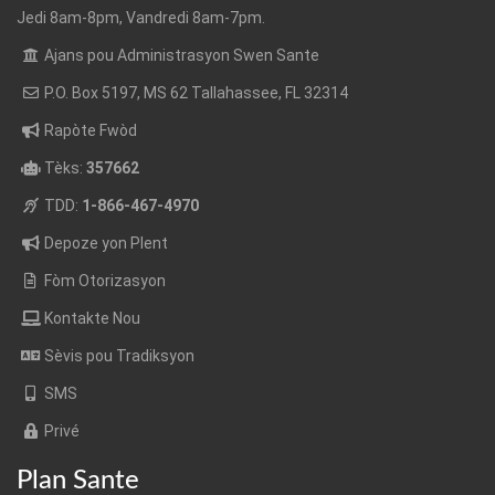
Jedi 8am-8pm, Vandredi 8am-7pm.
Ajans pou Administrasyon Swen Sante
P.O. Box 5197, MS 62 Tallahassee, FL 32314
Rapòte Fwòd
Tèks:
357662
TDD:
1-866-467-4970
Depoze yon Plent
Fòm Otorizasyon
Kontakte Nou
Sèvis pou Tradiksyon
SMS
Privé
Plan Sante