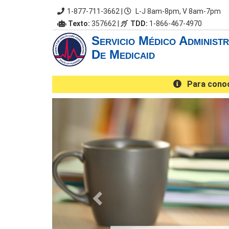
1-877-711-3662
|
L-J 8am-8pm, V 8am-7pm
Texto:
357662 |
TDD:
1-866-467-4970
Servicio Médico Administ
De Medicaid
Para conoce
Anterior