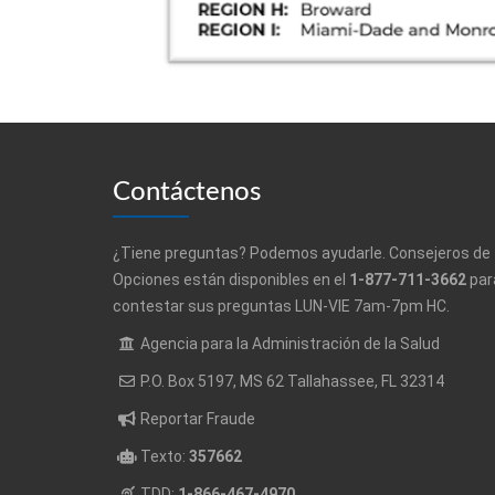
Contáctenos
¿Tiene preguntas? Podemos ayudarle. Consejeros de
Opciones están disponibles en el
1-877-711-3662
par
contestar sus preguntas LUN-VIE 7am-7pm HC.
Agencia para la Administración de la Salud
P.O. Box 5197, MS 62 Tallahassee, FL 32314
Reportar Fraude
Texto:
357662
TDD:
1-866-467-4970