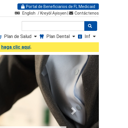
Portal de Beneficiarios de FL Medicaid
English
/
Kreyòl Ayisyen
|
Contáctenos
Buscar
Plan de Salud
Plan Dental
Inf
,
haga clic aquí
.
Siguiente